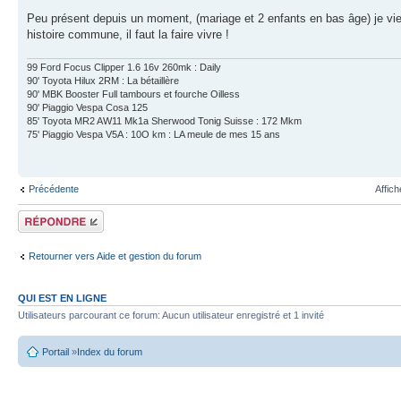
Peu présent depuis un moment, (mariage et 2 enfants en bas âge) je vi
histoire commune, il faut la faire vivre !
99 Ford Focus Clipper 1.6 16v 260mk : Daily
90' Toyota Hilux 2RM : La bétaillère
90' MBK Booster Full tambours et fourche Oilless
90' Piaggio Vespa Cosa 125
85' Toyota MR2 AW11 Mk1a Sherwood Tonig Suisse : 172 Mkm
75' Piaggio Vespa V5A : 10O km : LA meule de mes 15 ans
Précédente
Affic
Écrire un
commentaire
Retourner vers Aide et gestion du forum
QUI EST EN LIGNE
Utilisateurs parcourant ce forum: Aucun utilisateur enregistré et 1 invité
Portail
»
Index du forum