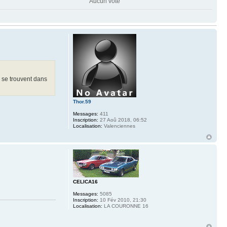
Aucun vote
i se trouvent dans
Thor.59
Messages:
411
Inscription:
27 Aoû 2018, 06:52
Localisation:
Valenciennes
CELICA16
Messages:
5085
Inscription:
10 Fév 2010, 21:30
Localisation:
LA COURONNE 16