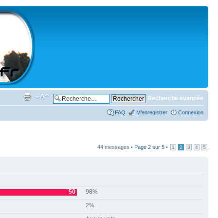
Recherche avancée
FAQ
M’enregistrer
Connexion
44 messages •
Page
2
sur
5
•
1
2
3
4
5
50
98%
2%