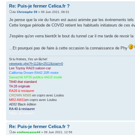
Re: Puis-je fermer Celica.fr ?
de
Christophe 59
» 06 Juin 2021, 08:31
Je pense que la vie du forum est aussi animée par les événements tels
Cette longue période de COVID retient les habituels initiateurs de ces 
J'espère qu'on verra bientôt le bout du tunnel car il me tarde de revoir l
...Et pourquoi pas de faire à cette occasion la connaissance de Phy
Si tu freines, t'es un lâche!
viewtopic.php?f=112&t=2512&start=0
Lee Toytoy RA23 saloon-car
California Dream RA42 20R motor
Sawashié KP30 publica 4AGE inside
TA40 état standard
TA 28 originale
RA28 à restaurer
CROWN MS65
en copro avec Loulou
MR2 AW11
en copro avec Loulou
AE82 Black édition
RA 40 à restaurer
TA60...A vendre?
Re: Puis-je fermer Celica.fr ?
de
emiliencasse44
» 06 Juin 2021, 12:56