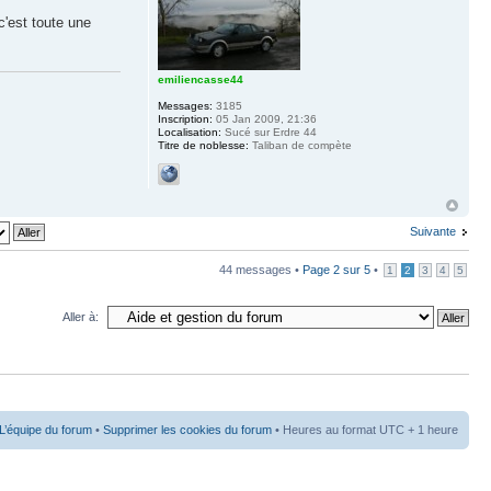
c'est toute une
emiliencasse44
Messages:
3185
Inscription:
05 Jan 2009, 21:36
Localisation:
Sucé sur Erdre 44
Titre de noblesse:
Taliban de compète
Suivante
44 messages •
Page
2
sur
5
•
1
2
3
4
5
Aller à:
L’équipe du forum
•
Supprimer les cookies du forum
• Heures au format UTC + 1 heure