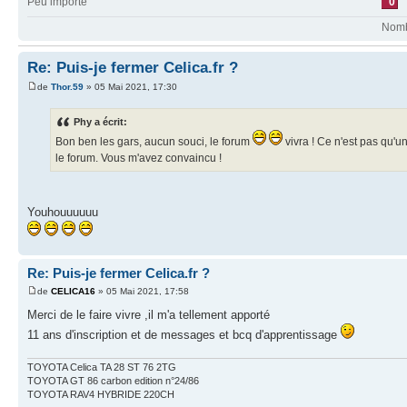
Peu importe
0
Nombr
Re: Puis-je fermer Celica.fr ?
de
Thor.59
» 05 Mai 2021, 17:30
Phy a écrit:
Bon ben les gars, aucun souci, le forum
vivra ! Ce n'est pas qu'u
le forum. Vous m'avez convaincu !
Youhouuuuuu
Re: Puis-je fermer Celica.fr ?
de
CELICA16
» 05 Mai 2021, 17:58
Merci de le faire vivre ,il m'a tellement apporté
11 ans d'inscription et de messages et bcq d'apprentissage
TOYOTA Celica TA 28 ST 76 2TG
TOYOTA GT 86 carbon edition n°24/86
TOYOTA RAV4 HYBRIDE 220CH