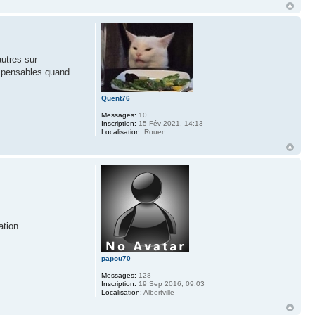
autres sur
dispensables quand
Quent76
Messages:
10
Inscription:
15 Fév 2021, 14:13
Localisation:
Rouen
ation
papou70
Messages:
128
Inscription:
19 Sep 2016, 09:03
Localisation:
Albertville