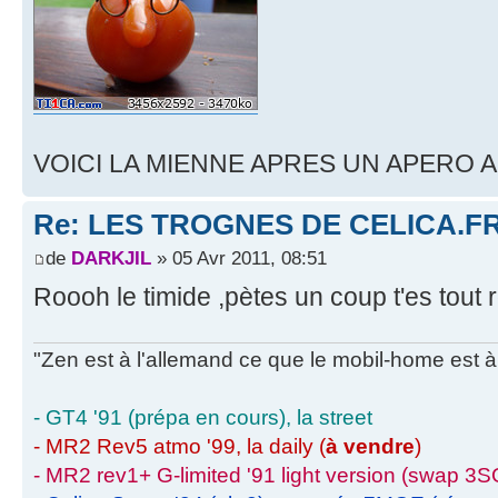
VOICI LA MIENNE APRES UN APERO 
Re: LES TROGNES DE CELICA.F
de
DARKJIL
» 05 Avr 2011, 08:51
Roooh le timide ,pètes un coup t'es tout
"Zen est à l'allemand ce que le mobil-home est à 
- GT4 '91 (prépa en cours), la street
- MR2 Rev5 atmo '99, la daily (
à vendre
)
- MR2 rev1+ G-limited '91 light version (swap 3S