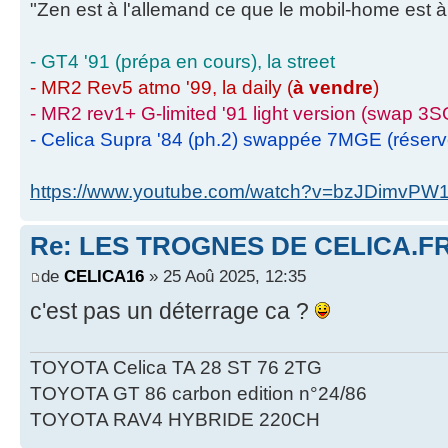
"Zen est à l'allemand ce que le mobil-home est à 
- GT4 '91 (prépa en cours), la street
- MR2 Rev5 atmo '99, la daily (
à vendre
)
- MR2 rev1+ G-limited '91 light version (swap 3S
- Celica Supra '84 (ph.2) swappée 7MGE (réser
https://www.youtube.com/watch?v=bzJDimvPW
Re: LES TROGNES DE CELICA.F
de
CELICA16
» 25 Aoû 2025, 12:35
c'est pas un déterrage ca ?
TOYOTA Celica TA 28 ST 76 2TG
TOYOTA GT 86 carbon edition n°24/86
TOYOTA RAV4 HYBRIDE 220CH