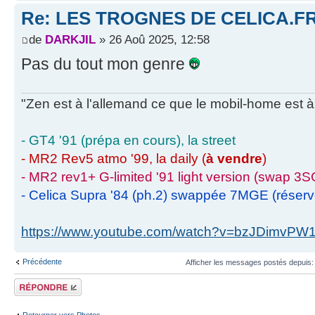
Re: LES TROGNES DE CELICA.F
de
DARKJIL
» 26 Aoû 2025, 12:58
Pas du tout mon genre
"Zen est à l'allemand ce que le mobil-home est à 
- GT4 '91 (prépa en cours), la street
- MR2 Rev5 atmo '99, la daily (
à vendre
)
- MR2 rev1+ G-limited '91 light version (swap 3S
- Celica Supra '84 (ph.2) swappée 7MGE (réser
https://www.youtube.com/watch?v=bzJDimvPW
Précédente
Afficher les messages postés depuis
Écrire un
commentaire
Retourner vers Photos