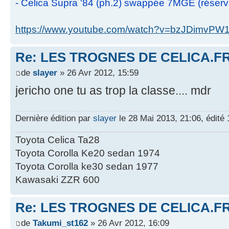
- Celica Supra '84 (ph.2) swappée 7MGE (réser
https://www.youtube.com/watch?v=bzJDimvPW
Re: LES TROGNES DE CELICA.F
de
slayer
» 26 Avr 2012, 15:59
jericho one tu as trop la classe.... mdr
Dernière édition par
slayer
le 28 Mai 2013, 21:06, édité 1
Toyota Celica Ta28
Toyota Corolla Ke20 sedan 1974
Toyota Corolla ke30 sedan 1977
Kawasaki ZZR 600
Re: LES TROGNES DE CELICA.F
de
Takumi_st162
» 26 Avr 2012, 16:09