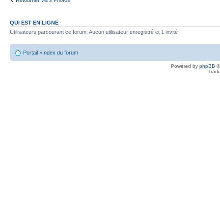
QUI EST EN LIGNE
Utilisateurs parcourant ce forum: Aucun utilisateur enregistré et 1 invité
Portail
»
Index du forum
Powered by
phpBB
©
Tradu