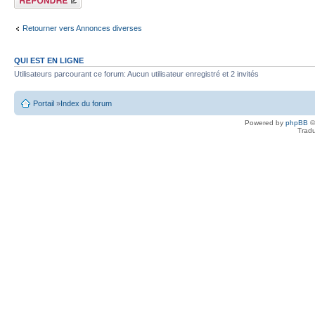
commentaire
Retourner vers Annonces diverses
QUI EST EN LIGNE
Utilisateurs parcourant ce forum: Aucun utilisateur enregistré et 2 invités
Portail
»
Index du forum
Powered by
phpBB
©
Tradu