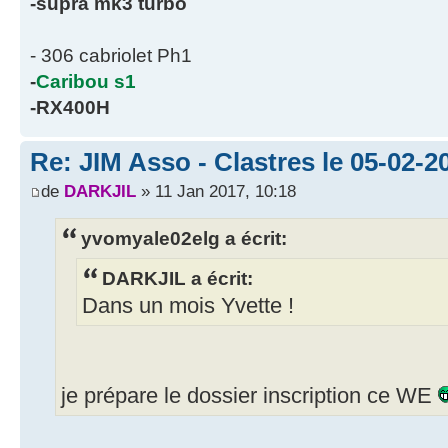
-supra mk3 turbo
- 306 cabriolet Ph1
-
Caribou s1
-RX400H
Re: JIM Asso - Clastres le 05-02-20
de
DARKJIL
» 11 Jan 2017, 10:18
yvomyale02elg a écrit:
DARKJIL a écrit:
Dans un mois Yvette !
je prépare le dossier inscription ce WE