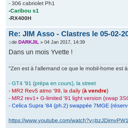
- 306 cabriolet Ph1
-
Caribou s1
-RX400H
Re: JIM Asso - Clastres le 05-02-20
de
DARKJIL
» 04 Jan 2017, 14:39
Dans un mois Yvette !
"Zen est à l'allemand ce que le mobil-home est à 
- GT4 '91 (prépa en cours), la street
- MR2 Rev5 atmo '99, la daily (
à vendre
)
- MR2 rev1+ G-limited '91 light version (swap 3S
- Celica Supra '84 (ph.2) swappée 7MGE (réser
https://www.youtube.com/watch?v=bzJDimvPW