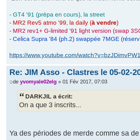
- GT4 '91 (prépa en cours), la street
- MR2 Rev5 atmo '99, la daily (
à vendre
)
- MR2 rev1+ G-limited '91 light version (swap 3S
- Celica Supra '84 (ph.2) swappée 7MGE (réser
https://www.youtube.com/watch?v=bzJDimvPW
Re: JIM Asso - Clastres le 05-02-20
de
yvomyale02elg
» 01 Fév 2017, 07:03
DARKJIL a écrit:
On a que 3 inscrits...
Ya des périodes de merde comme sa de 