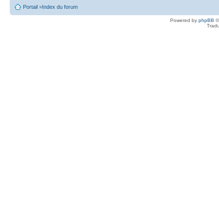
Portail
»
Index du forum
Powered by
phpBB
©
Tradu