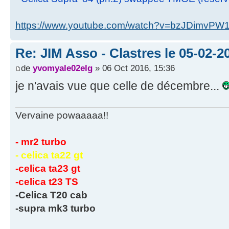
https://www.youtube.com/watch?v=bzJDimvPW
Re: JIM Asso - Clastres le 05-02-20
de
yvomyale02elg
» 06 Oct 2016, 15:36
je n'avais vue que celle de décembre...
Vervaine powaaaaa!!
- mr2 turbo
- celica ta22 gt
-celica ta23 gt
-celica t23 TS
-Celica T20 cab
-supra mk3 turbo