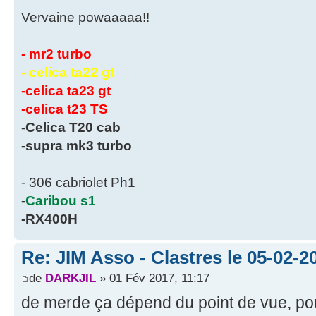
Vervaine powaaaaa!!
- mr2 turbo
- celica ta22 gt
-celica ta23 gt
-celica t23 TS
-Celica T20 cab
-supra mk3 turbo
- 306 cabriolet Ph1
-
Caribou s1
-RX400H
Re: JIM Asso - Clastres le 05-02-20
de
DARKJIL
» 01 Fév 2017, 11:17
de merde ça dépend du point de vue, pour