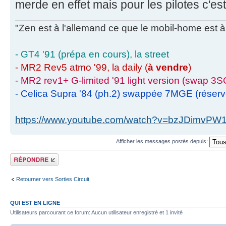
merde en effet mais pour les pilotes c'est
"Zen est à l'allemand ce que le mobil-home est à 
- GT4 '91 (prépa en cours), la street
- MR2 Rev5 atmo '99, la daily (
à vendre
)
- MR2 rev1+ G-limited '91 light version (swap 3S
- Celica Supra '84 (ph.2) swappée 7MGE (réser
https://www.youtube.com/watch?v=bzJDimvPW
Afficher les messages postés depuis:
Écrire un
commentaire
Retourner vers Sorties Circuit
QUI EST EN LIGNE
Utilisateurs parcourant ce forum: Aucun utilisateur enregistré et 1 invité