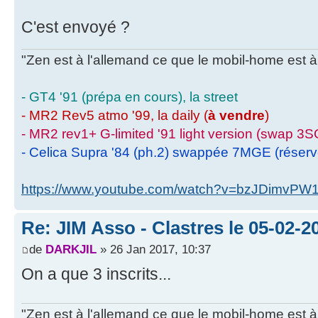
C'est envoyé ?
"Zen est à l'allemand ce que le mobil-home est à 
- GT4 '91 (prépa en cours), la street
- MR2 Rev5 atmo '99, la daily (
à vendre
)
- MR2 rev1+ G-limited '91 light version (swap 3S
- Celica Supra '84 (ph.2) swappée 7MGE (réser
https://www.youtube.com/watch?v=bzJDimvPW
Re: JIM Asso - Clastres le 05-02-20
de
DARKJIL
» 26 Jan 2017, 10:37
On a que 3 inscrits...
"Zen est à l'allemand ce que le mobil-home est à 