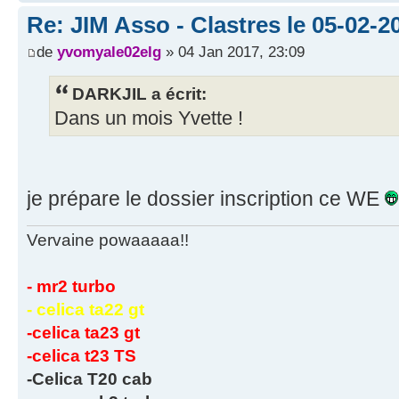
Re: JIM Asso - Clastres le 05-02-20
de
yvomyale02elg
» 04 Jan 2017, 23:09
DARKJIL a écrit:
Dans un mois Yvette !
je prépare le dossier inscription ce WE
Vervaine powaaaaa!!
- mr2 turbo
- celica ta22 gt
-celica ta23 gt
-celica t23 TS
-Celica T20 cab