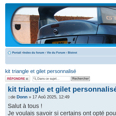
Portail
»
Index du forum
‹
Vie du Forum
‹
Bistrot
kit triangle et gilet personnalisé
Écrire un
commentaire
kit triangle et gilet personnalis
de
Donn
» 17 Aoû 2025, 12:49
Salut à tous !
Je voulais savoir si certains ont opté po