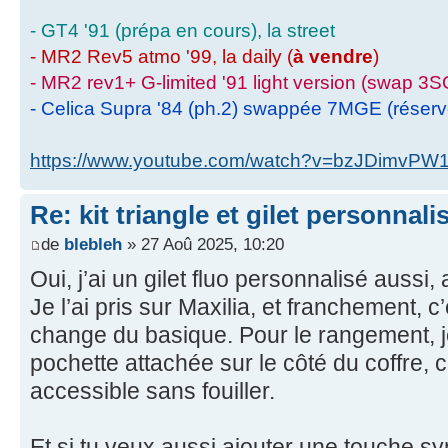
- GT4 '91 (prépa en cours), la street
- MR2 Rev5 atmo '99, la daily (
à vendre
)
- MR2 rev1+ G-limited '91 light version (swap 3S
- Celica Supra '84 (ph.2) swappée 7MGE (réser
https://www.youtube.com/watch?v=bzJDimvPW
Re: kit triangle et gilet personnali
de
blebleh
» 27 Aoû 2025, 10:20
Oui, j’ai un gilet fluo personnalisé aussi, 
Je l’ai pris sur Maxilia, et franchement, c
change du basique. Pour le rangement, j
pochette attachée sur le côté du coffre, c
accessible sans fouiller.
Et si tu veux aussi ajouter une touche s