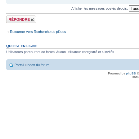
Afficher les messages postés depuis:
Écrire un
commentaire
Retourner vers Recherche de pièces
QUI EST EN LIGNE
Utilisateurs parcourant ce forum: Aucun utilisateur enregistré et 4 invités
Portail
»
Index du forum
Powered by
phpBB
©
Tradu