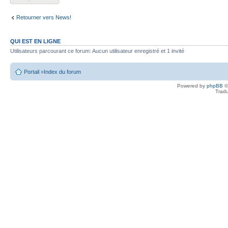
commentaire
Retourner vers News!
QUI EST EN LIGNE
Utilisateurs parcourant ce forum: Aucun utilisateur enregistré et 1 invité
Portail
»
Index du forum
Powered by
phpBB
©
Tradu