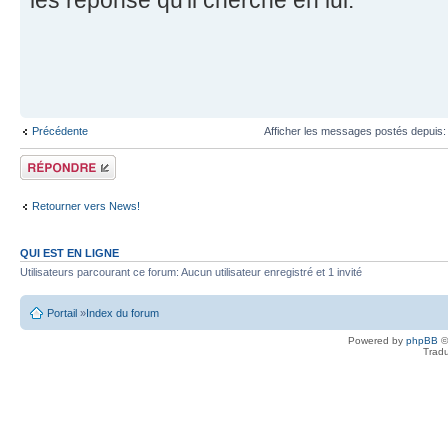
les réponse qu'il cherche en lui.
Précédente
Afficher les messages postés depuis
Écrire un
commentaire
Retourner vers News!
QUI EST EN LIGNE
Utilisateurs parcourant ce forum: Aucun utilisateur enregistré et 1 invité
Portail
»
Index du forum
Powered by
phpBB
©
Tradu