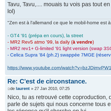
Tavu, Tavu,.... mouais tu vois pas tout en 
lol)
"Zen est à l'allemand ce que le mobil-home est à 
- GT4 '91 (prépa en cours), la street
- MR2 Rev5 atmo '99, la daily (
à vendre
)
- MR2 rev1+ G-limited '91 light version (swap 3S
- Celica Supra '84 (ph.2) swappée 7MGE (réser
https://www.youtube.com/watch?v=bzJDimvPW
Re: C'est de circonstance.
de
laurent
» 27 Jan 2010, 07:25
Nico, tu as retrouvé cette coproduction, 
parle de sujets qui nous concerne tous 