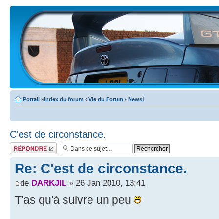
Portail
»
Index du forum
‹
Vie du Forum
‹
News!
C'est de circonstance.
Écrire un
commentaire
Re: C'est de circonstance.
de
DARKJIL
» 26 Jan 2010, 13:41
T'as qu'à suivre un peu