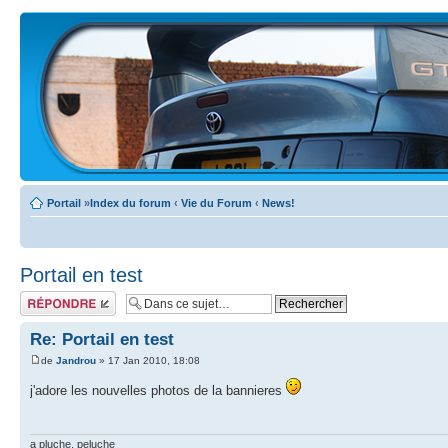
Portail
»
Index du forum
‹
Vie du Forum
‹
News!
Portail en test
Écrire un
commentaire
Re: Portail en test
de
Jandrou
» 17 Jan 2010, 18:08
j'adore les nouvelles photos de la bannieres
a pluche, peluche