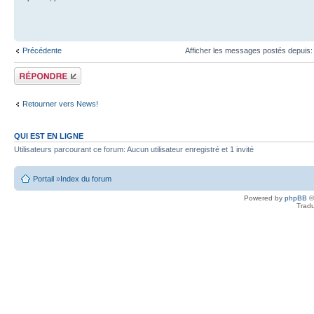
Précédente
Afficher les messages postés depuis
Écrire un
commentaire
Retourner vers News!
QUI EST EN LIGNE
Utilisateurs parcourant ce forum: Aucun utilisateur enregistré et 1 invité
Portail
»
Index du forum
Powered by
phpBB
©
Tradu