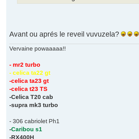
Avant ou aprés le reveil vuvuzela?
Vervaine powaaaaa!!
- mr2 turbo
- celica ta22 gt
-celica ta23 gt
-celica t23 TS
-Celica T20 cab
-supra mk3 turbo
- 306 cabriolet Ph1
-
Caribou s1
-RX400H