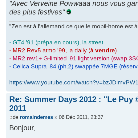
"Avec Verveine Powwaaa nous vous gar
des plus festives"
"Zen est à l'allemand ce que le mobil-home est à 
- GT4 '91 (prépa en cours), la street
- MR2 Rev5 atmo '99, la daily (
à vendre
)
- MR2 rev1+ G-limited '91 light version (swap 3S
- Celica Supra '84 (ph.2) swappée 7MGE (réser
https://www.youtube.com/watch?v=bzJDimvPW
Re: Summer Days 2012 : "Le Puy #
2011
de
romaindemes
» 06 Déc 2011, 23:37
Bonjour,