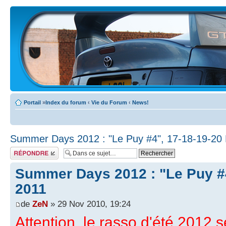
Portail
»
Index du forum
‹
Vie du Forum
‹
News!
Summer Days 2012 : "Le Puy #4", 17-18-19-20
Écrire un
commentaire
Summer Days 2012 : "Le Puy #4
2011
de
ZeN
» 29 Nov 2010, 19:24
Attention, le rasso d'été 2012 s