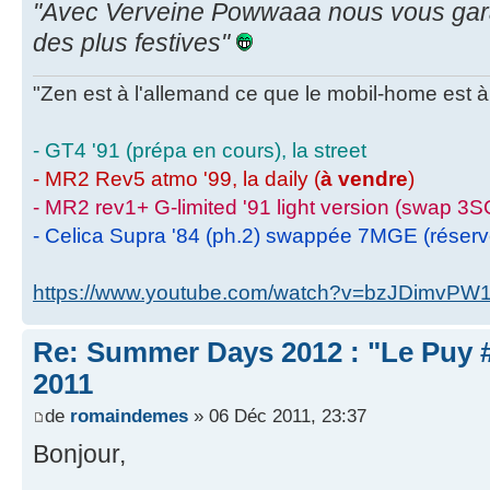
"Avec Verveine Powwaaa nous vous gar
des plus festives"
"Zen est à l'allemand ce que le mobil-home est à 
- GT4 '91 (prépa en cours), la street
- MR2 Rev5 atmo '99, la daily (
à vendre
)
- MR2 rev1+ G-limited '91 light version (swap 3S
- Celica Supra '84 (ph.2) swappée 7MGE (réser
https://www.youtube.com/watch?v=bzJDimvPW
Re: Summer Days 2012 : "Le Puy #
2011
de
romaindemes
» 06 Déc 2011, 23:37
Bonjour,