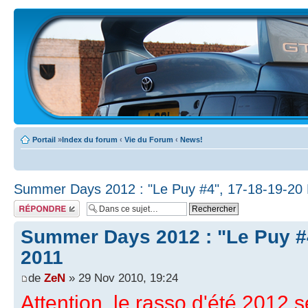
Portail
»
Index du forum
‹
Vie du Forum
‹
News!
Summer Days 2012 : "Le Puy #4", 17-18-19-20
Écrire un
commentaire
Summer Days 2012 : "Le Puy #4
2011
de
ZeN
» 29 Nov 2010, 19:24
Attention, le rasso d'été 2012 s