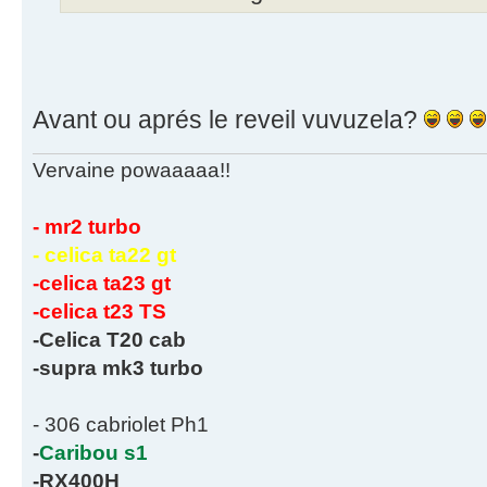
Avant ou aprés le reveil vuvuzela?
Vervaine powaaaaa!!
- mr2 turbo
- celica ta22 gt
-celica ta23 gt
-celica t23 TS
-Celica T20 cab
-supra mk3 turbo
- 306 cabriolet Ph1
-
Caribou s1
-RX400H