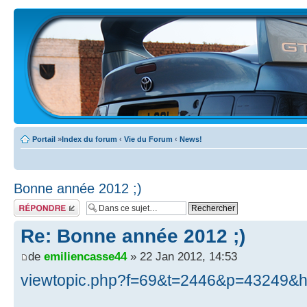
Portail
»
Index du forum
‹
Vie du Forum
‹
News!
Bonne année 2012 ;)
Écrire un
commentaire
Re: Bonne année 2012 ;)
de
emiliencasse44
» 22 Jan 2012, 14:53
viewtopic.php?f=69&t=2446&p=43249&hi