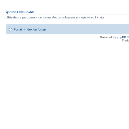
QUI EST EN LIGNE
Utilisateurs parcourant ce forum: Aucun utilisateur enregistré et 1 invité
Portail
»
Index du forum
Powered by
phpBB
©
Tradu