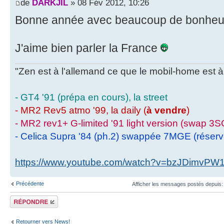
de
DARKJIL
» 08 Fév 2012, 10:26
Bonne année avec beaucoup de bonheur 
J'aime bien parler la France
"Zen est à l'allemand ce que le mobil-home est à 
- GT4 '91 (prépa en cours), la street
- MR2 Rev5 atmo '99, la daily (
à vendre
)
- MR2 rev1+ G-limited '91 light version (swap 3S
- Celica Supra '84 (ph.2) swappée 7MGE (réser
https://www.youtube.com/watch?v=bzJDimvPW
Précédente
Afficher les messages postés depuis
Écrire un
commentaire
Retourner vers News!