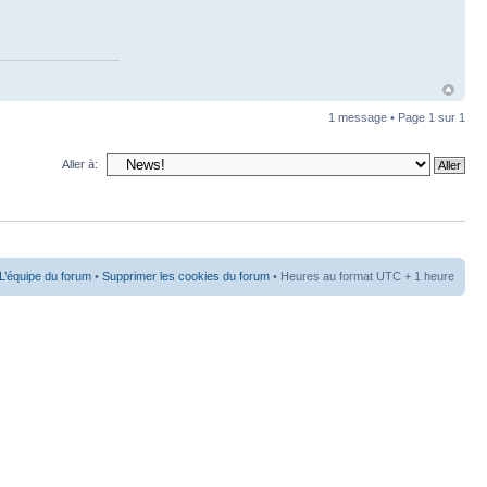
1 message • Page
1
sur
1
Aller à:
L’équipe du forum
•
Supprimer les cookies du forum
• Heures au format UTC + 1 heure