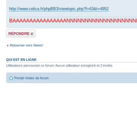
http://www.celica.fr/phpBB3/viewtopic.php?f=63&t=4952
BAAAAAAAAAAAAAAAANNNNNNNNNNNNNNNNNNNNNN
Écrire un
commentaire
Retourner vers News!
QUI EST EN LIGNE
Utilisateurs parcourant ce forum: Aucun utilisateur enregistré et 2 invités
Portail
»
Index du forum