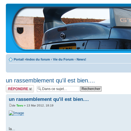
Portail
»
Index du forum
‹
Vie du Forum
‹
News!
un rassemblement qu'il est bien....
Écrire un
commentaire
un rassemblement qu'il est bien....
de
Tavu
» 13 Mar 2012, 18:19
la...