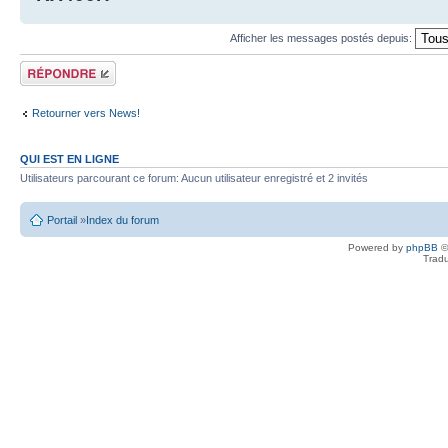
Afficher les messages postés depuis:
Écrire un
commentaire
Retourner vers News!
QUI EST EN LIGNE
Utilisateurs parcourant ce forum: Aucun utilisateur enregistré et 2 invités
Portail
»
Index du forum
Powered by
phpBB
©
Tradu