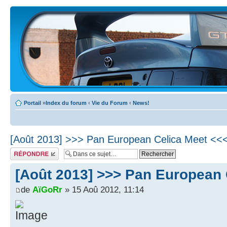
Portail
»
Index du forum
‹
Vie du Forum
‹
News!
[Août 2013] >>> Pan European Celica Meet <<
Écrire un
commentaire
[Août 2013] >>> Pan European 
de
AïGoRr
» 15 Aoû 2012, 11:14