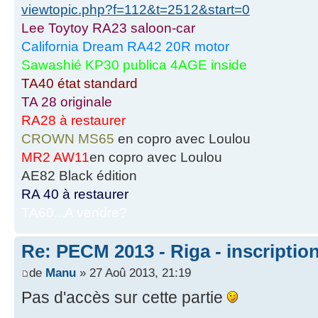
viewtopic.php?f=112&t=2512&start=0
Lee Toytoy RA23 saloon-car
California Dream RA42 20R motor
Sawashié KP30 publica 4AGE inside
TA40 état standard
TA 28 originale
RA28 à restaurer
CROWN MS65
en copro avec Loulou
MR2 AW11
en copro avec Loulou
AE82 Black édition
RA 40 à restaurer
TA60...A vendre?
Re: PECM 2013 - Riga - inscriptio
de
Manu
» 27 Aoû 2013, 21:19
Pas d'accès sur cette partie