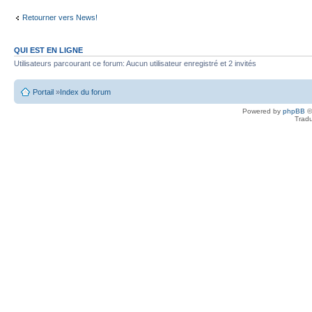
Retourner vers News!
QUI EST EN LIGNE
Utilisateurs parcourant ce forum: Aucun utilisateur enregistré et 2 invités
Portail
»
Index du forum
Powered by
phpBB
©
Tradu