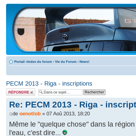
Portail
»
Index du forum
‹
Vie du Forum
‹
News!
PECM 2013 - Riga - inscriptions
Écrire un
commentaire
Re: PECM 2013 - Riga - inscrip
de
oenotlob
» 07 Aoû 2013, 18:20
Même le "quelque chose" dans la région
l'eau, c'est dire...