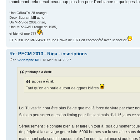
maintenant cela serait beaucoup plus fun pour l'ambiance si quelques 
Une CélicaTA-28 orange,
Deux Supra mkIII atmo,
Un MR-S de 2001 grise,
Une MR2 AW11 rouge de 1985,
et bientôt une ???
)
ET aussi une MR2 AW11et une Crown de 1971 en copropriété avec le sorcier
Re: PECM 2013 - Riga - inscriptions
de
Christophe 59
» 18 Mar 2013, 20:37
ptitloups a écrit:
jacces a écrit:
Faut qu'on en parle autour de qques bières
Lol Tu vas finir par être plus Belge que moi à force de vivre par chez n
Suis un peu serrer question timing pour l'instant mais d'ici 15 jours ce
Sérieusement : je compte bien aller faire un tour à Riga du moment que je
de périple à la sauvage genre faire 5000 bornes sur la semaine sans r
maintenant cela serait beaucoup plus fun pour l'ambiance si quelques