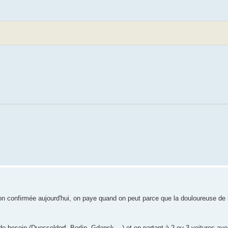
iption confirmée aujourd'hui, on paye quand on peut parce que la douloureuse de
e besoin (Duesseldorf, Berlin, Gdansk,...) et en partant à 2 ou 3 voitures av