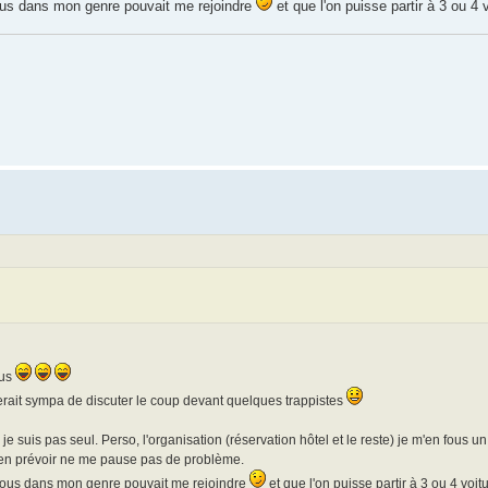
fous dans mon genre pouvait me rejoindre
et que l'on puisse partir à 3 ou 4 
ous
 serait sympa de discuter le coup devant quelques trappistes
 suis pas seul. Perso, l'organisation (réservation hôtel et le reste) je m'en fous un
ien prévoir ne me pause pas de problème.
 fous dans mon genre pouvait me rejoindre
et que l'on puisse partir à 3 ou 4 voit