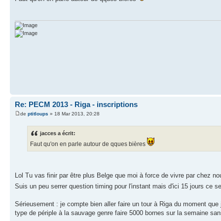
Re: PECM 2013 - Riga - inscriptions
de
ptitloups
» 18 Mar 2013, 20:28
jacces a écrit:
Faut qu'on en parle autour de qques bières
Lol Tu vas finir par être plus Belge que moi à force de vivre par chez n
Suis un peu serrer question timing pour l'instant mais d'ici 15 jours ce
Sérieusement : je compte bien aller faire un tour à Riga du moment que je 
type de périple à la sauvage genre faire 5000 bornes sur la semaine sa