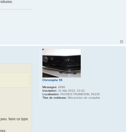
voitures.
Christophe 59
Messages:
4696
Inscription:
31 Mai 2010, 10:41
Localisation:
FACHES-THUMESNIL 59155
Titre de noblesse:
Mécanicien de compète
 peu. faire ce type
ures.