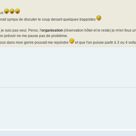
ous
 serait sympa de discuter le coup devant quelques trappistes
e suis pas seul. Perso, l'
organisation
(réservation hôtel et le reste) je m'en fous u
ien prévoir ne me pause pas de problème.
 fous dans mon genre pouvait me rejoindre
et que l'on puisse partir à 3 ou 4 voit