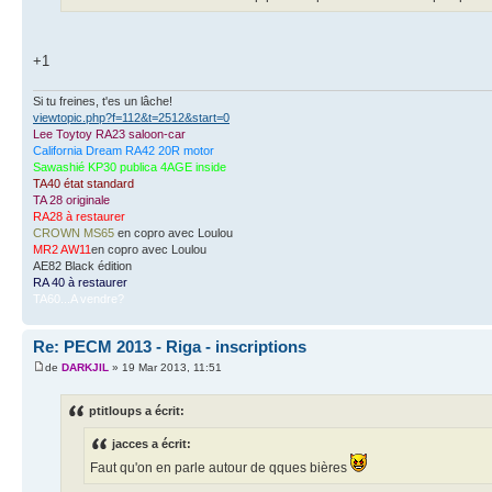
+1
Si tu freines, t'es un lâche!
viewtopic.php?f=112&t=2512&start=0
Lee Toytoy RA23 saloon-car
California Dream RA42 20R motor
Sawashié KP30 publica 4AGE inside
TA40 état standard
TA 28 originale
RA28 à restaurer
CROWN MS65
en copro avec Loulou
MR2 AW11
en copro avec Loulou
AE82 Black édition
RA 40 à restaurer
TA60...A vendre?
Re: PECM 2013 - Riga - inscriptions
de
DARKJIL
» 19 Mar 2013, 11:51
ptitloups a écrit:
jacces a écrit:
Faut qu'on en parle autour de qques bières