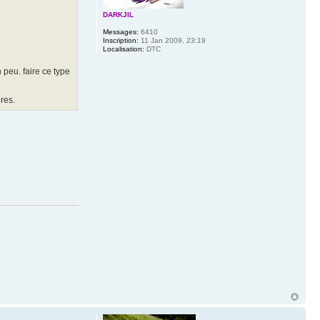
DARKJIL
Messages:
6410
Inscription:
11 Jan 2009, 23:19
Localisation:
DTC
n peu. faire ce type
ures.