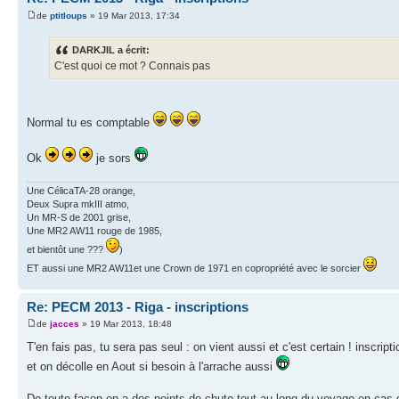
de
ptitloups
» 19 Mar 2013, 17:34
DARKJIL a écrit:
C'est quoi ce mot ? Connais pas
Normal tu es comptable
Ok
je sors
Une CélicaTA-28 orange,
Deux Supra mkIII atmo,
Un MR-S de 2001 grise,
Une MR2 AW11 rouge de 1985,
et bientôt une ???
)
ET aussi une MR2 AW11et une Crown de 1971 en copropriété avec le sorcier
Re: PECM 2013 - Riga - inscriptions
de
jacces
» 19 Mar 2013, 18:48
T'en fais pas, tu sera pas seul : on vient aussi et c'est certain ! inscr
et on décolle en Aout si besoin à l'arrache aussi
De toute façon on a des points de chute tout au long du voyage en cas d