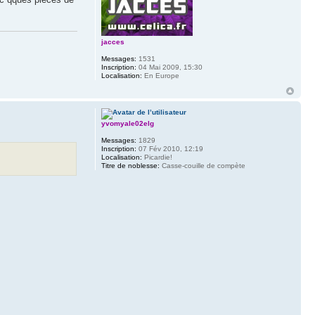
jacces
Messages:
1531
Inscription:
04 Mai 2009, 15:30
Localisation:
En Europe
yvomyale02elg
Messages:
1829
Inscription:
07 Fév 2010, 12:19
Localisation:
Picardie!
Titre de noblesse:
Casse-couille de compète