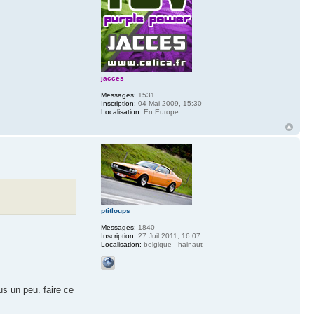
jacces
Messages:
1531
Inscription:
04 Mai 2009, 15:30
Localisation:
En Europe
ptitloups
Messages:
1840
Inscription:
27 Juil 2011, 16:07
Localisation:
belgique - hainaut
us un peu. faire ce