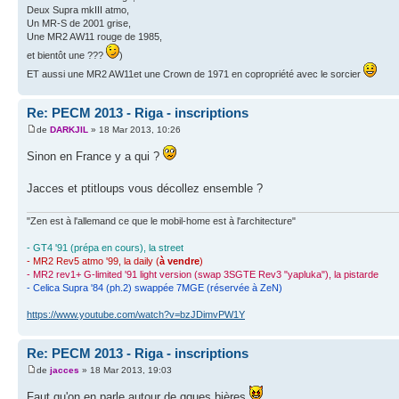
Deux Supra mkIII atmo,
Un MR-S de 2001 grise,
Une MR2 AW11 rouge de 1985,
et bientôt une ???
)
ET aussi une MR2 AW11et une Crown de 1971 en copropriété avec le sorcier
Re: PECM 2013 - Riga - inscriptions
de
DARKJIL
» 18 Mar 2013, 10:26
Sinon en France y a qui ?
Jacces et ptitloups vous décollez ensemble ?
"Zen est à l'allemand ce que le mobil-home est à l'architecture"
- GT4 '91 (prépa en cours), la street
- MR2 Rev5 atmo '99, la daily (
à vendre
)
- MR2 rev1+ G-limited '91 light version (swap 3SGTE Rev3 "yapluka"), la pistarde
- Celica Supra '84 (ph.2) swappée 7MGE (réservée à ZeN)
https://www.youtube.com/watch?v=bzJDimvPW1Y
Re: PECM 2013 - Riga - inscriptions
de
jacces
» 18 Mar 2013, 19:03
Faut qu'on en parle autour de qques bières