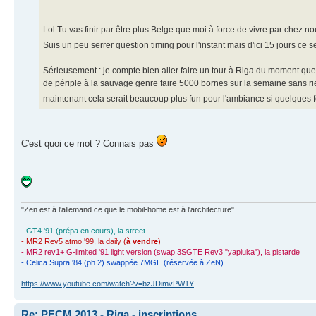
Lol Tu vas finir par être plus Belge que moi à force de vivre par chez n
Suis un peu serrer question timing pour l'instant mais d'ici 15 jours ce
Sérieusement : je compte bien aller faire un tour à Riga du moment que j
de périple à la sauvage genre faire 5000 bornes sur la semaine sans r
maintenant cela serait beaucoup plus fun pour l'ambiance si quelques
C'est quoi ce mot ? Connais pas
"Zen est à l'allemand ce que le mobil-home est à l'architecture"
- GT4 '91 (prépa en cours), la street
- MR2 Rev5 atmo '99, la daily (
à vendre
)
- MR2 rev1+ G-limited '91 light version (swap 3SGTE Rev3 "yapluka"), la pistarde
- Celica Supra '84 (ph.2) swappée 7MGE (réservée à ZeN)
https://www.youtube.com/watch?v=bzJDimvPW1Y
Re: PECM 2013 - Riga - inscriptions