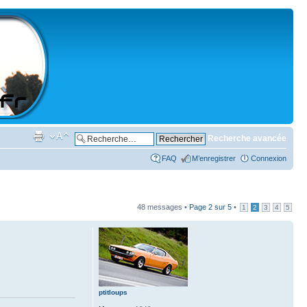
Recherche avancée
FAQ
M’enregistrer
Connexion
48 messages •
Page
2
sur
5
•
1
2
3
4
5
ptitloups