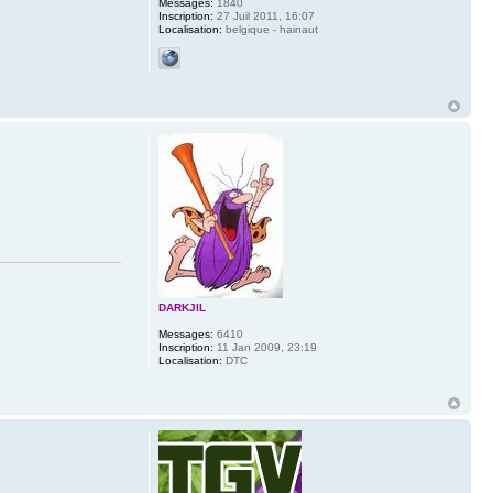
Messages:
1840
Inscription:
27 Juil 2011, 16:07
Localisation:
belgique - hainaut
DARKJIL
Messages:
6410
Inscription:
11 Jan 2009, 23:19
Localisation:
DTC