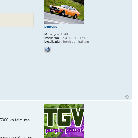
ptitloups
Messages:
1840
Inscription:
27 Juil 2011, 16:07
Localisation:
belgique - hainaut
 500€ va faire mal
ec qques pièces de