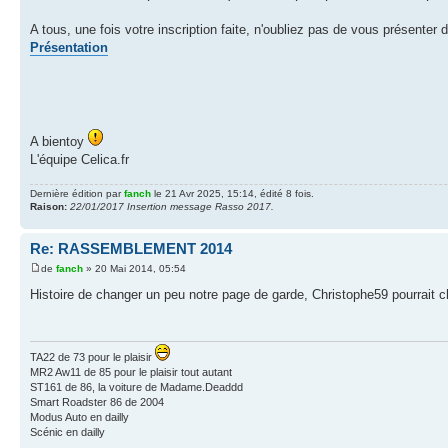
A tous, une fois votre inscription faite, n'oubliez pas de vous présenter 
Présentation
A bientoy
L'équipe Celica.fr
Dernière édition par
fanch
le 21 Avr 2025, 15:14, édité 8 fois.
Raison:
22/01/2017 Insertion message Rasso 2017.
Re: RASSEMBLEMENT 2014
de
fanch
» 20 Mai 2014, 05:54
Histoire de changer un peu notre page de garde, Christophe59 pourrait c
TA22 de 73 pour le plaisir
MR2 Aw11 de 85 pour le plaisir tout autant
ST161 de 86, la voiture de Madame.Deaddd
Smart Roadster 86 de 2004
Modus Auto en dailly
Scénic en dailly