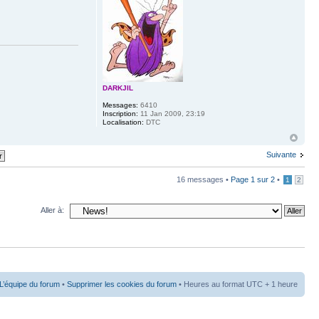
DARKJIL
Messages:
6410
Inscription:
11 Jan 2009, 23:19
Localisation:
DTC
Suivante
16 messages •
Page
1
sur
2
•
1
2
Aller à:
L’équipe du forum
•
Supprimer les cookies du forum
• Heures au format UTC + 1 heure