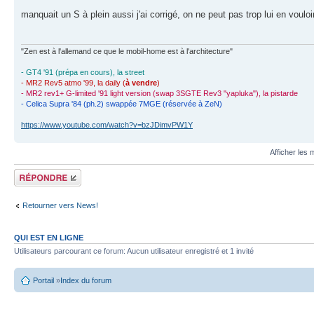
manquait un S à plein aussi j'ai corrigé, on ne peut pas trop lui en voulo
"Zen est à l'allemand ce que le mobil-home est à l'architecture"
- GT4 '91 (prépa en cours), la street
- MR2 Rev5 atmo '99, la daily (
à vendre
)
- MR2 rev1+ G-limited '91 light version (swap 3SGTE Rev3 "yapluka"), la pistarde
- Celica Supra '84 (ph.2) swappée 7MGE (réservée à ZeN)
https://www.youtube.com/watch?v=bzJDimvPW1Y
Afficher les
Écrire un
commentaire
Retourner vers News!
QUI EST EN LIGNE
Utilisateurs parcourant ce forum: Aucun utilisateur enregistré et 1 invité
Portail
»
Index du forum