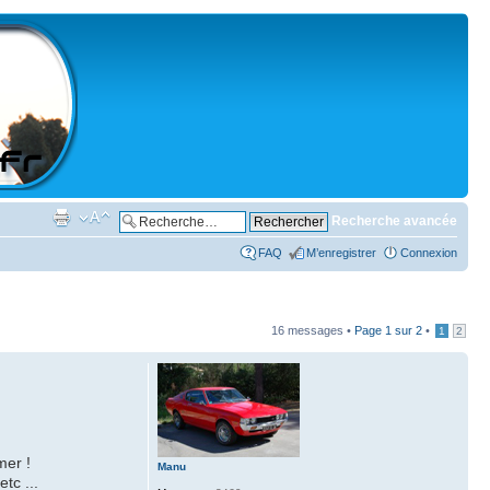
Recherche avancée
FAQ
M’enregistrer
Connexion
16 messages •
Page
1
sur
2
•
1
2
mer !
Manu
tc ...