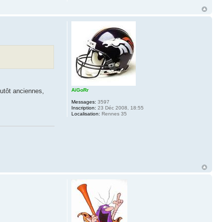
AïGoRr
lutôt anciennes,
Messages:
3597
Inscription:
23 Déc 2008, 18:55
Localisation:
Rennes 35