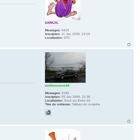
DARKJIL
Messages:
6410
Inscription:
11 Jan 2009, 23:19
Localisation:
DTC
emiliencasse44
Messages:
3185
Inscription:
05 Jan 2009, 21:36
Localisation:
Sucé sur Erdre 44
Titre de noblesse:
Taliban de compète