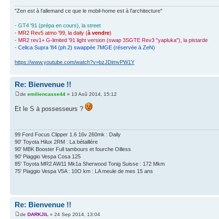
"Zen est à l'allemand ce que le mobil-home est à l'architecture"
- GT4 '91 (prépa en cours), la street
- MR2 Rev5 atmo '99, la daily (
à vendre
)
- MR2 rev1+ G-limited '91 light version (swap 3SGTE Rev3 "yapluka"), la pistarde
- Celica Supra '84 (ph.2) swappée 7MGE (réservée à ZeN)
https://www.youtube.com/watch?v=bzJDimvPW1Y
Re: Bienvenue !!
de
emiliencasse44
» 13 Aoû 2014, 15:12
Et le S à possesseurs ?
99 Ford Focus Clipper 1.6 16v 260mk : Daily
90' Toyota Hilux 2RM : La bétaillère
90' MBK Booster Full tambours et fourche Oilless
90' Piaggio Vespa Cosa 125
85' Toyota MR2 AW11 Mk1a Sherwood Tonig Suisse : 172 Mkm
75' Piaggio Vespa V5A : 10O km : LA meule de mes 15 ans
Re: Bienvenue !!
de
DARKJIL
» 24 Sep 2014, 13:04