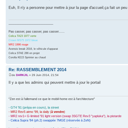
Euh, Il n'y a personne pour mettre à jour la page d'accueil,ça fait un pe
__________________________
Pas casser, pas casser, pas casser.......
Celica TA23 1977 verte
Crown MS75 1972 bleue
MR2 1996 rouge
Avensis break 2016, le véhicule d'apparat
Celica STAE 286 en projet
Corolla KE15 Sprinter au chaud
Re: RASSEMBLEMENT 2014
de
DARKJIL
» 29 Juin 2014, 21:54
Il y a que les admins qui peuvent mettre à jour le portail
"Zen est à l'allemand ce que le mobil-home est à l'architecture"
- GT4 '91 (prépa en cours), la street
- MR2 Rev5 atmo '99, la daily (
à vendre
)
- MR2 rev1+ G-limited '91 light version (swap 3SGTE Rev3 "yapluka"), la pistarde
- Celica Supra '84 (ph.2) swappée 7MGE (réservée à ZeN)