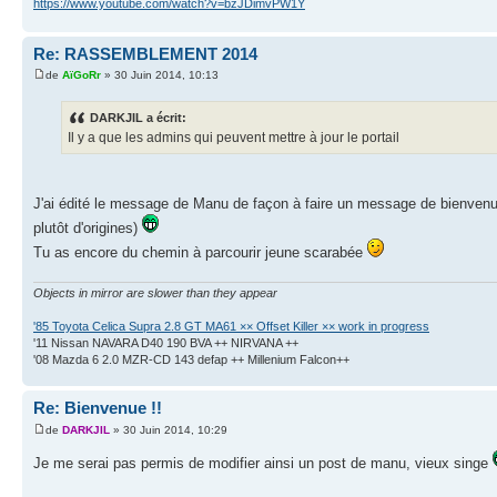
https://www.youtube.com/watch?v=bzJDimvPW1Y
Re: RASSEMBLEMENT 2014
de
AïGoRr
» 30 Juin 2014, 10:13
DARKJIL a écrit:
Il y a que les admins qui peuvent mettre à jour le portail
J'ai édité le message de Manu de façon à faire un message de bienvenue d'
plutôt d'origines)
Tu as encore du chemin à parcourir jeune scarabée
Objects in mirror are slower than they appear
'85 Toyota Celica Supra 2.8 GT MA61 ×× Offset Killer ×× work in progress
'11 Nissan NAVARA D40 190 BVA ++ NIRVANA ++
'08 Mazda 6 2.0 MZR-CD 143 defap ++ Millenium Falcon++
Re: Bienvenue !!
de
DARKJIL
» 30 Juin 2014, 10:29
Je me serai pas permis de modifier ainsi un post de manu, vieux singe