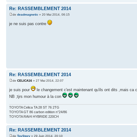
Re: RASSEMBLEMENT 2014
de
deadmagnetic
» 20 Mai 2014, 06:15
je ne suis pas contre
Re: RASSEMBLEMENT 2014
de
CELICA16
» 27 Mai 2014, 22:07
je suis pour
le changement c'est maintenant qu'ils ont dits ,mais ca c
NB ;tjrs mon humour à la con
TOYOTA Celica TA 28 ST 76 2TG
TOYOTA GT 86 carbon edition n°24/86
TOYOTA RAV4 HYBRIDE 220CH
Re: RASSEMBLEMENT 2014
de
ToyStory
» 29 Juin 2014, 20:10