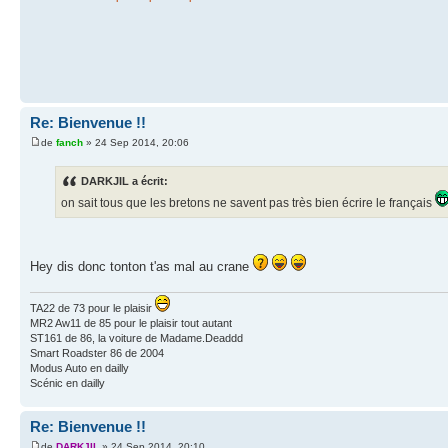
Re: Bienvenue !!
de
fanch
» 24 Sep 2014, 20:06
DARKJIL a écrit:
on sait tous que les bretons ne savent pas très bien écrire le français
Hey dis donc tonton t'as mal au crane
TA22 de 73 pour le plaisir
MR2 Aw11 de 85 pour le plaisir tout autant
ST161 de 86, la voiture de Madame.Deaddd
Smart Roadster 86 de 2004
Modus Auto en dailly
Scénic en dailly
Re: Bienvenue !!
de
DARKJIL
» 24 Sep 2014, 20:10