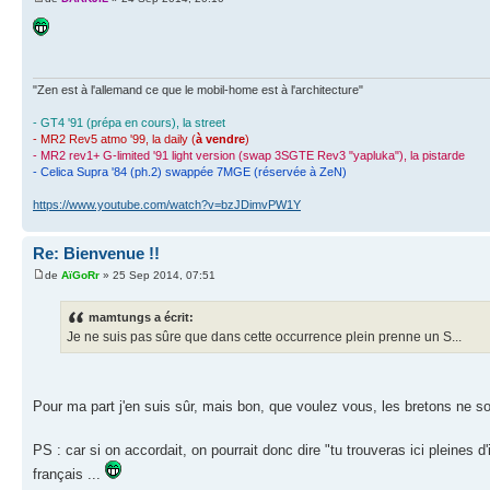
"Zen est à l'allemand ce que le mobil-home est à l'architecture"
- GT4 '91 (prépa en cours), la street
- MR2 Rev5 atmo '99, la daily (
à vendre
)
- MR2 rev1+ G-limited '91 light version (swap 3SGTE Rev3 "yapluka"), la pistarde
- Celica Supra '84 (ph.2) swappée 7MGE (réservée à ZeN)
https://www.youtube.com/watch?v=bzJDimvPW1Y
Re: Bienvenue !!
de
AïGoRr
» 25 Sep 2014, 07:51
mamtungs a écrit:
Je ne suis pas sûre que dans cette occurrence plein prenne un S...
Pour ma part j'en suis sûr, mais bon, que voulez vous, les bretons ne so
PS : car si on accordait, on pourrait donc dire "tu trouveras ici pleines
français ...