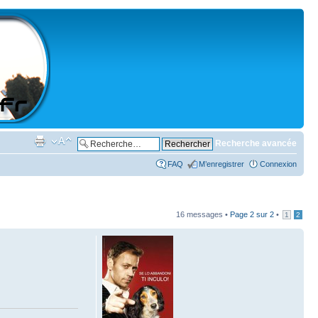
Recherche avancée
FAQ
M’enregistrer
Connexion
16 messages •
Page
2
sur
2
•
1
2