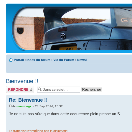
Portail
»
Index du forum
‹
Vie du Forum
‹
News!
Bienvenue !!
Écrire un
commentaire
Re: Bienvenue !!
de
mamtungs
» 24 Sep 2014, 15:32
Je ne suis pas sûre que dans cette occurrence plein prenne un S...
La franchise n'empêche pas la diplomatie.