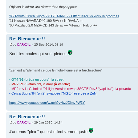
Objects in mirror are slower than they appear
'85 Toyota Celica Supra 2.8 GT MA61 ×× Offset Killer ×× work in progress
'11 Nissan NAVARA D40 190 BVA ++ NIRVANA ++
'08 Mazda 6 2.0 MZR-CD 143 defap ++ Millenium Falcon++
Re: Bienvenue !!
de
DARKJIL
» 25 Sep 2014, 08:19
Sont tes boules qui sont pleines
"Zen est à l'allemand ce que le mobil-home est à l'architecture"
- GT4 '91 (prépa en cours), la street
- MR2 Rev5 atmo '99, la daily (
à vendre
)
- MR2 rev1+ G-limited '91 light version (swap 3SGTE Rev3 "yapluka"), la pistarde
- Celica Supra '84 (ph.2) swappée 7MGE (réservée à ZeN)
https://www.youtube.com/watch?v=bzJDimvPW1Y
Re: Bienvenue !!
de
DARKJIL
» 29 Jan 2015, 14:34
J'ai remis "plein" qui est effectivement juste