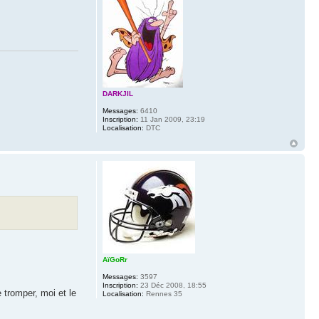
DARKJIL
Messages:
6410
Inscription:
11 Jan 2009, 23:19
Localisation:
DTC
AïGoRr
Messages:
3597
Inscription:
23 Déc 2008, 18:55
tromper, moi et le
Localisation:
Rennes 35