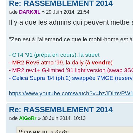
Re: RASSEMBLEMENT 2014
de
DARKJIL
» 29 Juin 2014, 21:54
Il y a que les admins qui peuvent mettre à
"Zen est à l'allemand ce que le mobil-home est à 
- GT4 '91 (prépa en cours), la street
- MR2 Rev5 atmo '99, la daily (
à vendre
)
- MR2 rev1+ G-limited '91 light version (swap 3S
- Celica Supra '84 (ph.2) swappée 7MGE (réser
https://www.youtube.com/watch?v=bzJDimvPW
Re: RASSEMBLEMENT 2014
de
AïGoRr
» 30 Juin 2014, 10:13
DARKJIL a écrit: