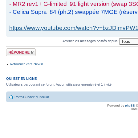
- MR2 rev1+ G-limited '91 light version (swap 3S
- Celica Supra '84 (ph.2) swappée 7MGE (réser
https://www.youtube.com/watch?v=bzJDimvPW
Afficher les messages postés depuis:
Écrire un
commentaire
Retourner vers News!
QUI EST EN LIGNE
Utilisateurs parcourant ce forum: Aucun utilisateur enregistré et 1 invité
Portail
»
Index du forum
Powered by
phpBB
©
Tradu