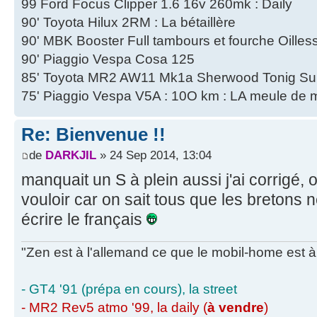
99 Ford Focus Clipper 1.6 16v 260mk : Daily
90' Toyota Hilux 2RM : La bétaillère
90' MBK Booster Full tambours et fourche Oilles
90' Piaggio Vespa Cosa 125
85' Toyota MR2 AW11 Mk1a Sherwood Tonig Su
75' Piaggio Vespa V5A : 10O km : LA meule de 
Re: Bienvenue !!
de
DARKJIL
» 24 Sep 2014, 13:04
manquait un S à plein aussi j'ai corrigé, 
vouloir car on sait tous que les bretons 
écrire le français
"Zen est à l'allemand ce que le mobil-home est à 
- GT4 '91 (prépa en cours), la street
- MR2 Rev5 atmo '99, la daily (
à vendre
)