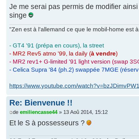
Je me serai pas permis de modifier ains
singe
"Zen est à l'allemand ce que le mobil-home est à 
- GT4 '91 (prépa en cours), la street
- MR2 Rev5 atmo '99, la daily (
à vendre
)
- MR2 rev1+ G-limited '91 light version (swap 3S
- Celica Supra '84 (ph.2) swappée 7MGE (réser
https://www.youtube.com/watch?v=bzJDimvPW
Re: Bienvenue !!
de
emiliencasse44
» 13 Aoû 2014, 15:12
Et le S à possesseurs ?