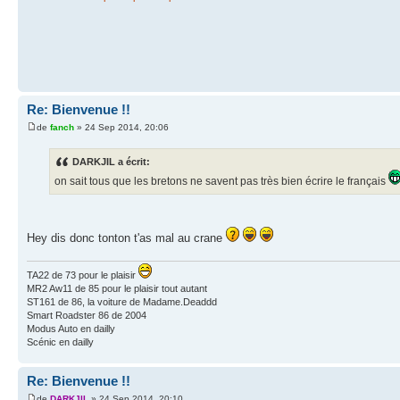
Re: Bienvenue !!
de
fanch
» 24 Sep 2014, 20:06
DARKJIL a écrit:
on sait tous que les bretons ne savent pas très bien écrire le français
Hey dis donc tonton t'as mal au crane
TA22 de 73 pour le plaisir
MR2 Aw11 de 85 pour le plaisir tout autant
ST161 de 86, la voiture de Madame.Deaddd
Smart Roadster 86 de 2004
Modus Auto en dailly
Scénic en dailly
Re: Bienvenue !!
de
DARKJIL
» 24 Sep 2014, 20:10