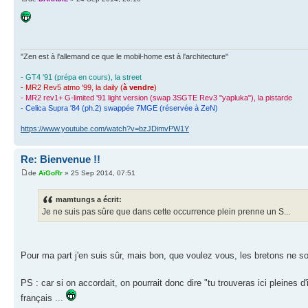
"Zen est à l'allemand ce que le mobil-home est à l'architecture"
- GT4 '91 (prépa en cours), la street
- MR2 Rev5 atmo '99, la daily (
à vendre
)
- MR2 rev1+ G-limited '91 light version (swap 3SGTE Rev3 "yapluka"), la pistarde
- Celica Supra '84 (ph.2) swappée 7MGE (réservée à ZeN)
https://www.youtube.com/watch?v=bzJDimvPW1Y
Re: Bienvenue !!
de
AïGoRr
» 25 Sep 2014, 07:51
mamtungs a écrit:
Je ne suis pas sûre que dans cette occurrence plein prenne un S...
Pour ma part j'en suis sûr, mais bon, que voulez vous, les bretons ne so
PS : car si on accordait, on pourrait donc dire "tu trouveras ici pleines
français ...