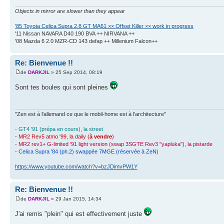
Objects in mirror are slower than they appear
'85 Toyota Celica Supra 2.8 GT MA61 ×× Offset Killer ×× work in progress
'11 Nissan NAVARA D40 190 BVA ++ NIRVANA ++
'08 Mazda 6 2.0 MZR-CD 143 defap ++ Millenium Falcon++
Re: Bienvenue !!
de
DARKJIL
» 25 Sep 2014, 08:19
Sont tes boules qui sont pleines
"Zen est à l'allemand ce que le mobil-home est à l'architecture"
- GT4 '91 (prépa en cours), la street
- MR2 Rev5 atmo '99, la daily (
à vendre
)
- MR2 rev1+ G-limited '91 light version (swap 3SGTE Rev3 "yapluka"), la pistarde
- Celica Supra '84 (ph.2) swappée 7MGE (réservée à ZeN)
https://www.youtube.com/watch?v=bzJDimvPW1Y
Re: Bienvenue !!
de
DARKJIL
» 29 Jan 2015, 14:34
J'ai remis "plein" qui est effectivement juste