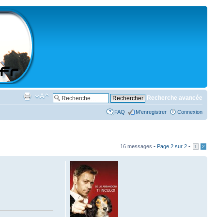
Recherche avancée
FAQ
M’enregistrer
Connexion
16 messages •
Page
2
sur
2
•
1
2