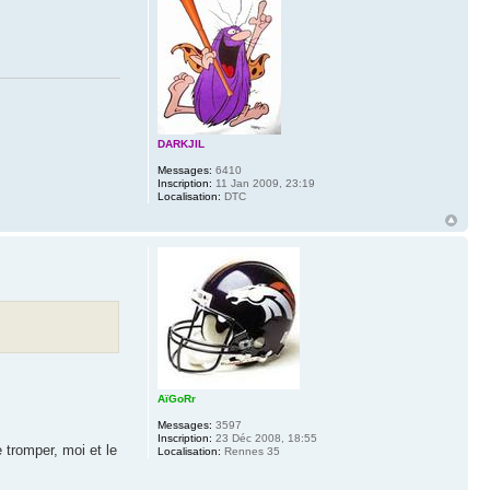
DARKJIL
Messages:
6410
Inscription:
11 Jan 2009, 23:19
Localisation:
DTC
AïGoRr
Messages:
3597
Inscription:
23 Déc 2008, 18:55
tromper, moi et le
Localisation:
Rennes 35