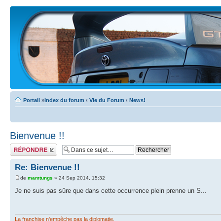
Portail
»
Index du forum
‹
Vie du Forum
‹
News!
Bienvenue !!
Écrire un
commentaire
Re: Bienvenue !!
de
mamtungs
» 24 Sep 2014, 15:32
Je ne suis pas sûre que dans cette occurrence plein prenne un S...
La franchise n'empêche pas la diplomatie.