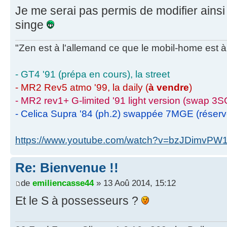
Je me serai pas permis de modifier ains
singe
"Zen est à l'allemand ce que le mobil-home est à 
- GT4 '91 (prépa en cours), la street
- MR2 Rev5 atmo '99, la daily (
à vendre
)
- MR2 rev1+ G-limited '91 light version (swap 3S
- Celica Supra '84 (ph.2) swappée 7MGE (réser
https://www.youtube.com/watch?v=bzJDimvPW
Re: Bienvenue !!
de
emiliencasse44
» 13 Aoû 2014, 15:12
Et le S à possesseurs ?