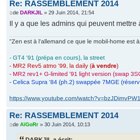
Re: RASSEMBLEMENT 2014
de
DARKJIL
» 29 Juin 2014, 21:54
Il y a que les admins qui peuvent mettre à
"Zen est à l'allemand ce que le mobil-home est à 
- GT4 '91 (prépa en cours), la street
- MR2 Rev5 atmo '99, la daily (
à vendre
)
- MR2 rev1+ G-limited '91 light version (swap 3S
- Celica Supra '84 (ph.2) swappée 7MGE (réser
https://www.youtube.com/watch?v=bzJDimvPW
Re: RASSEMBLEMENT 2014
de
AïGoRr
» 30 Juin 2014, 10:13
DARKJIL a écrit: