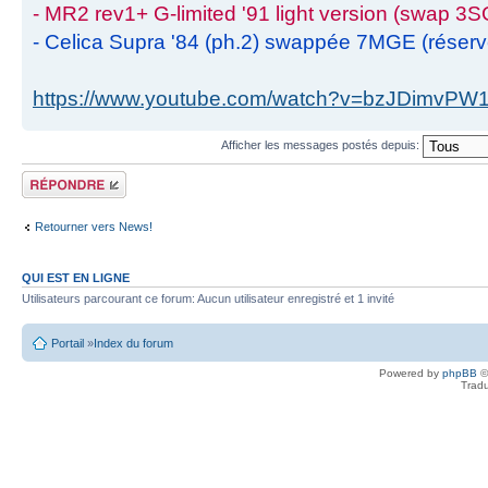
- MR2 rev1+ G-limited '91 light version (swap 3S
- Celica Supra '84 (ph.2) swappée 7MGE (réser
https://www.youtube.com/watch?v=bzJDimvPW
Afficher les messages postés depuis:
Écrire un
commentaire
Retourner vers News!
QUI EST EN LIGNE
Utilisateurs parcourant ce forum: Aucun utilisateur enregistré et 1 invité
Portail
»
Index du forum
Powered by
phpBB
©
Tradu