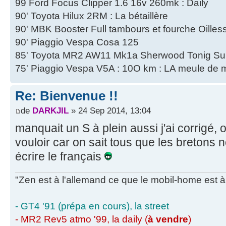
99 Ford Focus Clipper 1.6 16v 260mk : Daily
90' Toyota Hilux 2RM : La bétaillère
90' MBK Booster Full tambours et fourche Oilles
90' Piaggio Vespa Cosa 125
85' Toyota MR2 AW11 Mk1a Sherwood Tonig Su
75' Piaggio Vespa V5A : 10O km : LA meule de 
Re: Bienvenue !!
de
DARKJIL
» 24 Sep 2014, 13:04
manquait un S à plein aussi j'ai corrigé, 
vouloir car on sait tous que les bretons 
écrire le français
"Zen est à l'allemand ce que le mobil-home est à 
- GT4 '91 (prépa en cours), la street
- MR2 Rev5 atmo '99, la daily (
à vendre
)